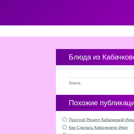
Блюда из Кабачков
Source:
Похожие публикац
Простой Рецепт Кабачковой Икр
Как Сделать Кабачковую Икру