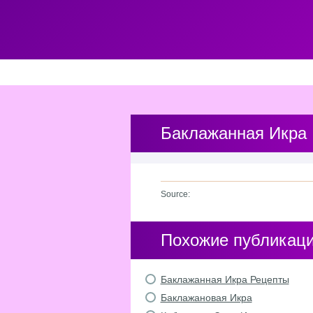
Баклажанная Икра
Source:
Похожие публикац
Баклажанная Икра Рецепты
Баклажановая Икра