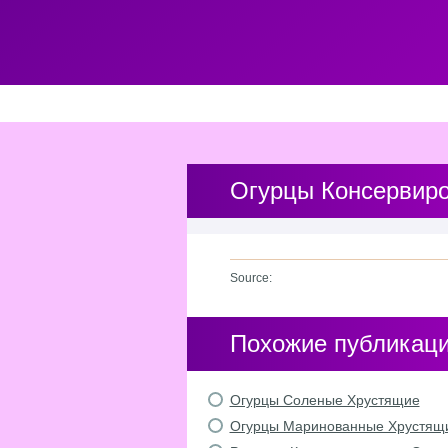
Огурцы Консервир
Source:
Похожие публикац
Огурцы Соленые Хрустящие
Огурцы Маринованные Хрустящ