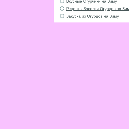
Вкусные Огурчики на Зиму
Рецепты Засолки Огурцов на Зи
Закуска из Огурцов на Зиму