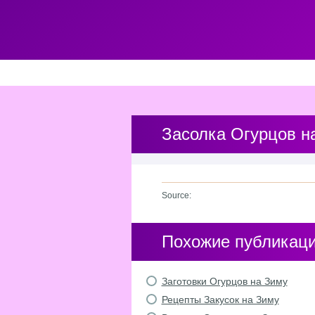
Засолка Огурцов н
Source:
Похожие публикац
Заготовки Огурцов на Зиму
Рецепты Закусок на Зиму